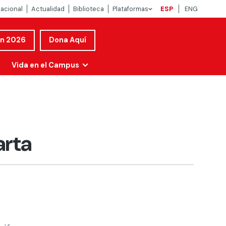
nacional
Actualidad
Biblioteca
Plataformas
ESP
ENG
ón 2026
Dona Aquí
Vida en el Campus
arta