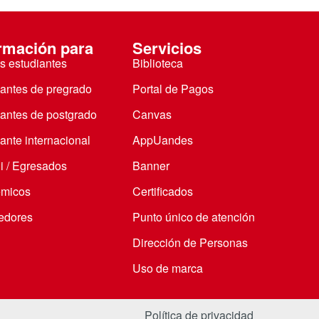
rmación para
Servicios
s estudiantes
Biblioteca
iantes de pregrado
Portal de Pagos
iantes de postgrado
Canvas
ante internacional
AppUandes
i / Egresados
Banner
micos
Certificados
edores
Punto único de atención
Dirección de Personas
Uso de marca
Política de privacidad