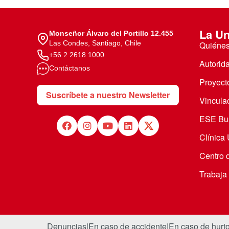
La Un
Monseñor Álvaro del Portillo 12.455
Las Condes, Santiago, Chile
Quiéne
+56 2 2618 1000
Autorid
Contáctanos
Proyecto
Suscríbete a nuestro Newsletter
Vincula
ESE Bus
Clínica
Centro 
Trabaja
Denuncias
|
En caso de accidente
|
En caso de hurt