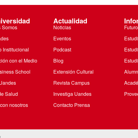
iversidad
Actualidad
Info
s Somos
Noticias
Futuro
ades
Eventos
Estud
 Institucional
Podcast
Estud
ción con el Medio
Blog
Estudi
iness School
Extensión Cultural
Alumn
 Uandes
Revista Campus
Acadé
de Salud
Investiga Uandes
Prove
 con nosotros
Contacto Prensa
o