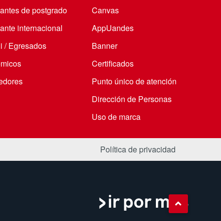
iantes de postgrado
Canvas
ante internacional
AppUandes
i / Egresados
Banner
micos
Certificados
edores
Punto único de atención
Dirección de Personas
Uso de marca
Política de privacidad