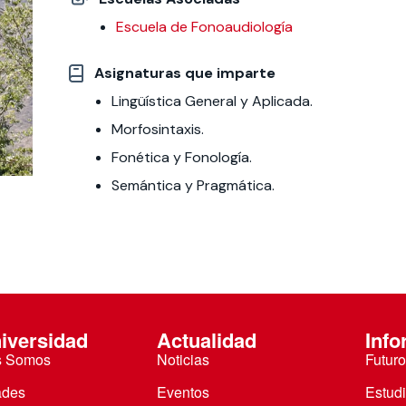
Escuela de Fonoaudiología
 estudiantiles
Asignaturas que imparte
Lingüística General y Aplicada.
Morfosintaxis.
Fonética y Fonología.
Semántica y Pragmática.
iversidad
Actualidad
Info
s Somos
Noticias
Futuro
ades
Eventos
Estud