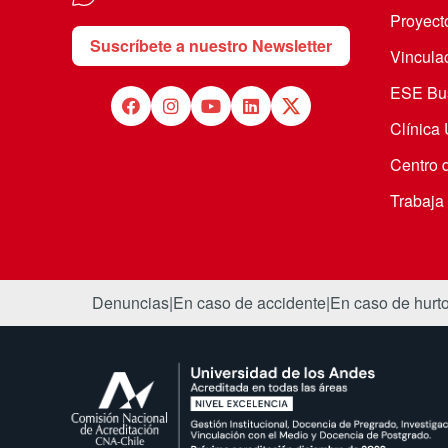
Proyecto
Suscríbete a nuestro Newsletter
Vincula
ESE Bus
Clínica
Centro 
Trabaja
Denuncias
|
En caso de accidente
|
En caso de hurt