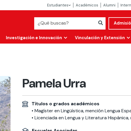
Estudiantes
Académicos
Alumni
Inter
Admisi
Investigación e Innovación
Vinculación y Extensión
Pamela Urra
Títulos o grados académicos
• Magíster en Lingüística, mención Lengua Espa
• Licenciada en Lengua y Literatura Hispánica, 
Abierta
alidad
Escuelas Asociadas