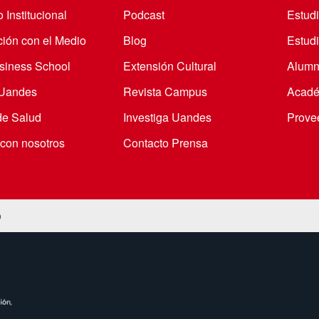
 Institucional
Podcast
Estud
ción con el Medio
Blog
Estudi
iness School
Extensión Cultural
Alumn
 Uandes
Revista Campus
Acadé
de Salud
Investiga Uandes
Prove
 con nosotros
Contacto Prensa
o