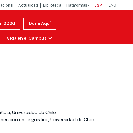
nacional
Actualidad
Biblioteca
Plataformas
ESP
ENG
ón 2026
Dona Aquí
Vida en el Campus
ñola, Universidad de Chile.
mención en Lingüística, Universidad de Chile.