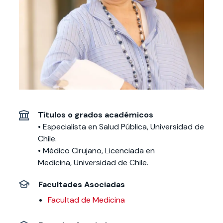
Actividades y
Programas de
interesar:
2025
vinculación con la
cursos
intercambio
sociedad
Especialidades y
Servicios y apoyos
Extensión Cultural
estadías
Te puede
Explora el campus
Noticias
Te puede interesar:
Filantropía y Donaciones
Te puede
International
Facultades
interesar:
Uandes
estudiantiles
interesar:
students
Títulos o grados académicos
• Especialista en Salud Pública, Universidad de
Chile.
• Médico Cirujano, Licenciada en
Medicina, Universidad de Chile.
Facultades Asociadas
Facultad de Medicina