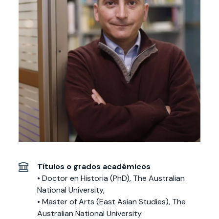
Actividades y
Programas de
interesar:
2025
vinculación con la
cursos
intercambio
sociedad
Especialidades y
Servicios y apoyos
Extensión Cultural
estadías
Te puede
Explora el campus
Noticias
Te puede interesar:
Filantropía y Donaciones
Te puede
International
Facultades
interesar:
Uandes
estudiantiles
interesar:
students
Títulos o grados académicos
• Doctor en Historia (PhD), The Australian
National University,
• Master of Arts (East Asian Studies), The
Australian National University.