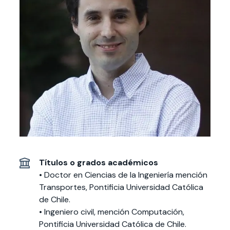
Actividades y
Programas de
interesar:
2025
vinculación con la
cursos
intercambio
sociedad
Especialidades y
Servicios y apoyos
Extensión Cultural
estadías
Te puede
Explora el campus
Noticias
Te puede interesar:
Filantropía y Donaciones
Te puede
International
Facultades
interesar:
Uandes
estudiantiles
interesar:
students
Títulos o grados académicos
• Doctor en Ciencias de la Ingeniería mención
Transportes, Pontificia Universidad Católica
de Chile.
• Ingeniero civil, mención Computación,
Pontificia Universidad Católica de Chile.