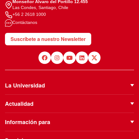
Monseñor Álvaro del Portillo 12.455
Las Condes, Santiago, Chile
+56 2 2618 1000
Contáctanos
Suscríbete a nuestro Newsletter
La Universidad
Quiénes Somos
Actualidad
Autoridades
Noticias
Proyecto Institucional
Información para
Eventos
Vinculación con el Medio
Futuros estudiantes
Podcast