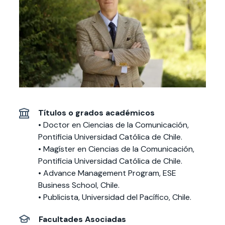
Actividades y
Programas de
interesar:
2025
vinculación con la
cursos
intercambio
sociedad
Especialidades y
Servicios y apoyos
Extensión Cultural
estadías
Te puede
Explora el campus
Noticias
Te puede interesar:
Filantropía y Donaciones
Te puede
International
Facultades
interesar:
Uandes
estudiantiles
interesar:
students
Títulos o grados académicos
• Doctor en Ciencias de la Comunicación,
Pontificia Universidad Católica de Chile.
• Magíster en Ciencias de la Comunicación,
Pontificia Universidad Católica de Chile.
• Advance Management Program, ESE
Business School, Chile.
• Publicista, Universidad del Pacífico, Chile.
Facultades Asociadas