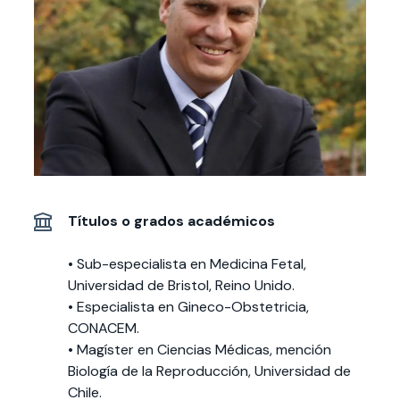
Actividades y
Programas de
interesar:
2025
vinculación con la
cursos
intercambio
sociedad
Especialidades y
Servicios y apoyos
Extensión Cultural
estadías
Te puede
Explora el campus
Noticias
Te puede interesar:
Filantropía y Donaciones
Te puede
International
Facultades
interesar:
Uandes
estudiantiles
interesar:
students
Títulos o grados académicos
• Sub-especialista en Medicina Fetal,
Universidad de Bristol, Reino Unido.
• Especialista en Gineco-Obstetricia,
CONACEM.
• Magíster en Ciencias Médicas, mención
Biología de la Reproducción, Universidad de
Chile.