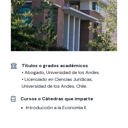
Actividades y
Programas de
interesar:
2025
vinculación con la
cursos
intercambio
sociedad
Especialidades y
Servicios y apoyos
Extensión Cultural
estadías
Te puede
Explora el campus
Noticias
Te puede interesar:
Filantropía y Donaciones
Te puede
International
Facultades
interesar:
Uandes
estudiantiles
interesar:
students
Títulos o grados académicos
• Abogado, Universidad de los Andes.
•
Licenciado en Ciencias Jurídicas,
Universidad de los Andes, Chile.
Cursos o Cátedras que imparte
Introducción a la Economía II.