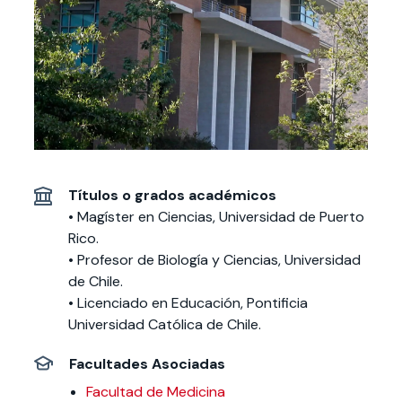
Actividades y
Programas de
interesar:
2025
vinculación con la
cursos
intercambio
sociedad
Especialidades y
Servicios y apoyos
Extensión Cultural
estadías
Te puede
Explora el campus
Noticias
Te puede interesar:
Filantropía y Donaciones
Te puede
International
Facultades
interesar:
Uandes
estudiantiles
interesar:
students
Títulos o grados académicos
• Magíster en Ciencias, Universidad de Puerto
Rico.
• Profesor de Biología y Ciencias, Universidad
de Chile.
• Licenciado en Educación, Pontificia
Universidad Católica de Chile.
Facultades Asociadas
Facultad de Medicina