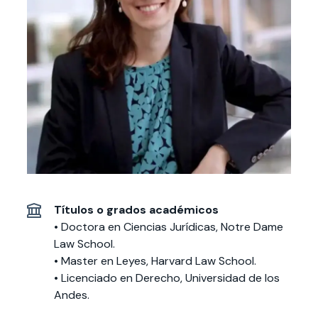
Actividades y
Programas de
interesar:
2025
vinculación con la
cursos
intercambio
sociedad
Especialidades y
Servicios y apoyos
Extensión Cultural
estadías
Te puede
Explora el campus
Noticias
Te puede interesar:
Filantropía y Donaciones
Te puede
International
Facultades
interesar:
Uandes
estudiantiles
interesar:
students
Títulos o grados académicos
• Doctora en Ciencias Jurídicas, Notre Dame
Law School.
• Master en Leyes, Harvard Law School.
• Licenciado en Derecho, Universidad de los
Andes.