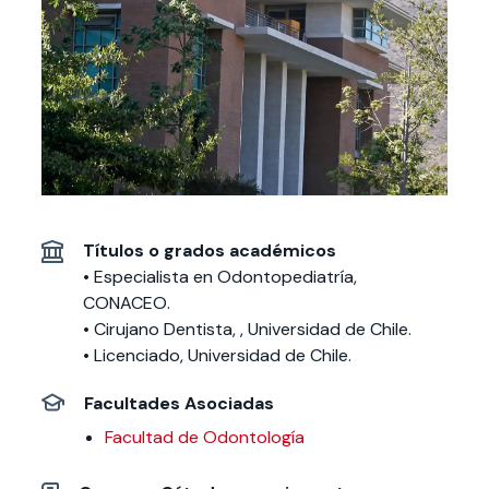
Actividades y
Programas de
interesar:
2025
vinculación con la
cursos
intercambio
sociedad
Especialidades y
Servicios y apoyos
Extensión Cultural
estadías
Te puede
Explora el campus
Noticias
Te puede interesar:
Filantropía y Donaciones
Te puede
International
Facultades
interesar:
Uandes
estudiantiles
interesar:
students
Títulos o grados académicos
• Especialista en Odontopediatría,
CONACEO.
• Cirujano Dentista, , Universidad de Chile.
• Licenciado, Universidad de Chile.
Facultades Asociadas
Facultad de Odontología