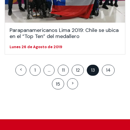
Parapanamericanos Lima 2019: Chile se ubica
en el “Top Ten” del medallero
Lunes 26 de Agosto de 2019
Posts
<
1
…
11
12
13
14
pagination
>
15