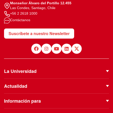
Monseñor Álvaro del Portillo 12.455
Las Condes, Santiago, Chile
+56 2 2618 1000
Contáctanos
Suscríbete a nuestro Newsletter
La Universidad
Quiénes Somos
Actualidad
Autoridades
Noticias
Proyecto Institucional
Información para
Eventos
Vinculación con el Medio
Futuros estudiantes