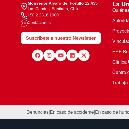
La Un
Monseñor Álvaro del Portillo 12.455
Las Condes, Santiago, Chile
Quiéne
+56 2 2618 1000
Autorid
Contáctanos
Proyecto
Suscríbete a nuestro Newsletter
Vincula
ESE Bus
Clínica
Centro 
Trabaja
Denuncias
|
En caso de accidente
|
En caso de hurt