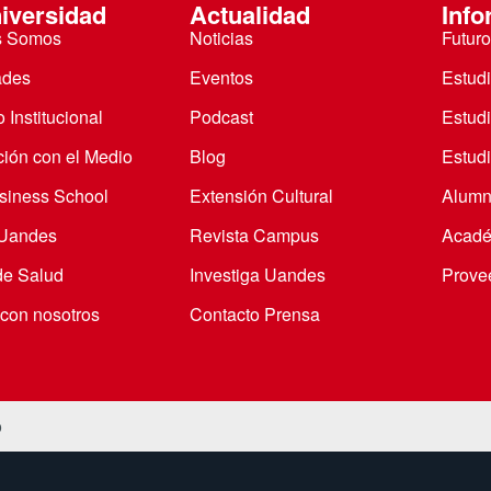
iversidad
Actualidad
Info
s Somos
Noticias
Futuro
ades
Eventos
Estud
 Institucional
Podcast
Estud
ción con el Medio
Blog
Estudi
iness School
Extensión Cultural
Alumn
 Uandes
Revista Campus
Acadé
de Salud
Investiga Uandes
Prove
 con nosotros
Contacto Prensa
o