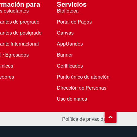
rmación para
Servicios
s estudiantes
Biblioteca
iantes de pregrado
Portal de Pagos
iantes de postgrado
Canvas
ante internacional
AppUandes
i / Egresados
Banner
micos
Certificados
edores
Punto único de atención
Dirección de Personas
Uso de marca
Política de privacidad