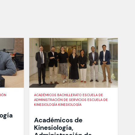
CIÓN
ACADÉMICOS BACHILLERATO ESCUELA DE
ADMINISTRACIÓN DE SERVICIOS ESCUELA DE
KINESIOLOGÍA KINESIOLOGÍA
logía
Académicos de
Kinesiología,