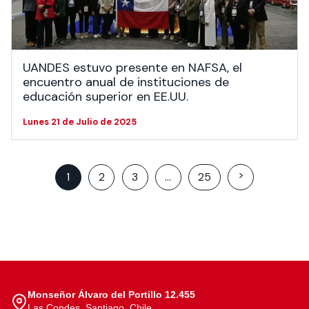
UANDES estuvo presente en NAFSA, el
encuentro anual de instituciones de
educación superior en EE.UU.
Lunes 21 de Julio de 2025
Posts
>
1
2
3
…
25
pagination
Monseñor Álvaro del Portillo 12.455
Las Condes, Santiago, Chile