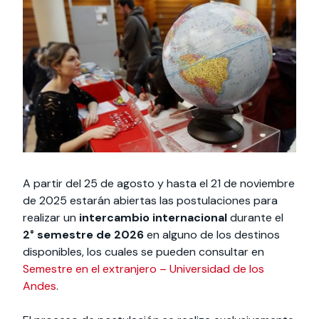
Actividades y
Programas de
interesar:
2025
vinculación con la
cursos
intercambio
sociedad
Especialidades y
Servicios y apoyos
Extensión Cultural
estadías
Te puede
Explora el campus
Noticias
Te puede interesar:
Filantropía y Donaciones
Te puede
International
Facultades
interesar:
Uandes
estudiantiles
interesar:
students
A partir del 25 de agosto y hasta el 21 de noviembre
de 2025 estarán abiertas las postulaciones para
realizar un
intercambio internacional
durante el
2° semestre de 2026
en alguno de los destinos
disponibles, los cuales se pueden consultar en
Semestre en el extranjero – Universidad de los
Andes
.