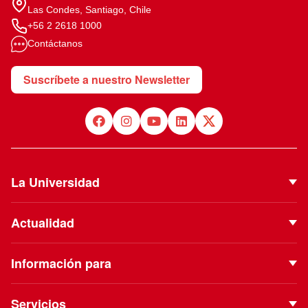
Las Condes, Santiago, Chile
+56 2 2618 1000
Contáctanos
Suscríbete a nuestro Newsletter
La Universidad
Quiénes Somos
Actualidad
Autoridades
Noticias
Proyecto Institucional
Información para
Eventos
Vinculación con el Medio
Futuros estudiantes
Podcast
Servicios