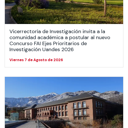
Actividades y
Programas de
interesar:
2025
vinculación con la
cursos
intercambio
sociedad
Especialidades y
Servicios y apoyos
Extensión Cultural
estadías
Vicerrectoría de Investigación invita a la
Te puede
Explora el campus
Noticias
Te puede interesar:
Filantropía y Donaciones
comunidad académica a postular al nuevo
Te puede
International
Facultades
interesar:
Uandes
estudiantiles
Concurso FAI Ejes Prioritarios de
interesar:
students
Investigación Uandes 2026
Viernes 7 de Agosto de 2026