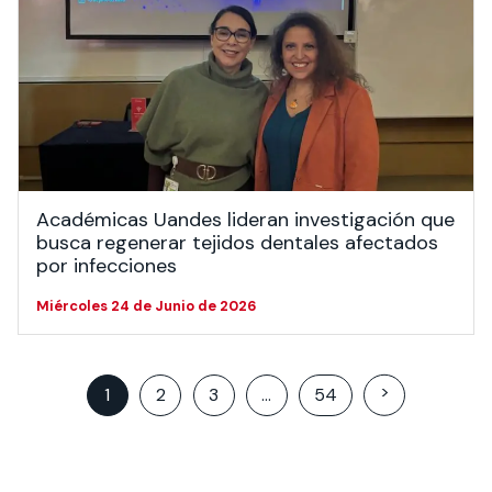
Académicas Uandes lideran investigación que
busca regenerar tejidos dentales afectados
por infecciones
Miércoles 24 de Junio de 2026
Posts
>
1
2
3
…
54
pagination