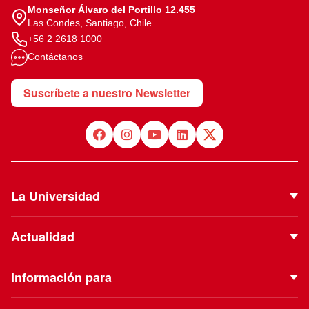
Monseñor Álvaro del Portillo 12.455
Las Condes, Santiago, Chile
+56 2 2618 1000
Contáctanos
Suscríbete a nuestro Newsletter
La Universidad
Quiénes Somos
Actualidad
Autoridades
Noticias
Proyecto Institucional
Información para
Eventos
Vinculación con el Medio
Futuros estudiantes