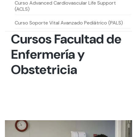
Actividades y
Programas de
Curso Advanced Cardiovascular Life Support
interesar:
2025
vinculación con la
cursos
intercambio
(ACLS)
sociedad
Especialidades y
Servicios y apoyos
Extensión Cultural
Curso Soporte Vital Avanzado Pediátrico (PALS)
estadías
Cursos Facultad de
Te puede
Explora el campus
Noticias
Te puede interesar:
Filantropía y Donaciones
Te puede
International
Facultades
interesar:
Uandes
estudiantiles
Enfermería y
interesar:
students
Obstetricia