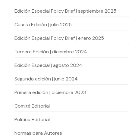
Actividades y
Programas de
interesar:
2025
vinculación con la
cursos
intercambio
sociedad
Edición Especial Policy Brief | septiembre 2025
Especialidades y
Servicios y apoyos
Extensión Cultural
estadías
Cuarta Edición | julio 2025
Te puede
Explora el campus
Noticias
Edición Especial Policy Brief | enero 2025
Te puede interesar:
Filantropía y Donaciones
Te puede
International
Facultades
interesar:
Uandes
estudiantiles
interesar:
students
Tercera Edición | diciembre 2024
Edición Especial | agosto 2024
Segunda edición | junio 2024
Primera edición | diciembre 2023
Comité Editorial
Política Editorial
Normas para Autores