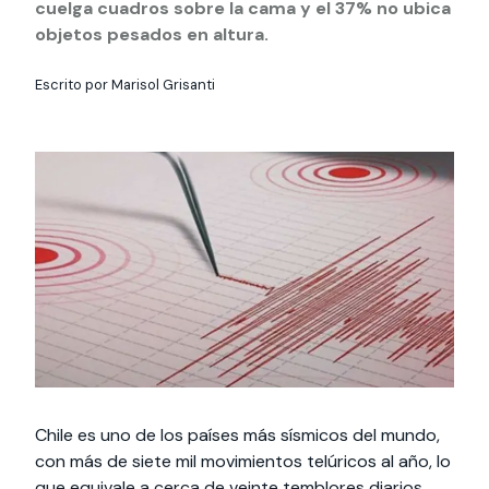
Actividades y
Programas de
cuelga cuadros sobre la cama y el 37% no ubica
interesar:
2025
vinculación con la
cursos
intercambio
objetos pesados en altura.
sociedad
Especialidades y
Servicios y apoyos
Extensión Cultural
Escrito por Marisol Grisanti
estadías
Te puede
Explora el campus
Noticias
Te puede interesar:
Filantropía y Donaciones
Te puede
International
Facultades
interesar:
Uandes
estudiantiles
interesar:
students
Chile es uno de los países más sísmicos del mundo,
con más de siete mil movimientos telúricos al año, lo
que equivale a cerca de veinte temblores diarios,