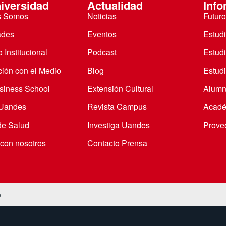
iversidad
Actualidad
Info
s Somos
Noticias
Futuro
ades
Eventos
Estud
 Institucional
Podcast
Estud
ción con el Medio
Blog
Estudi
iness School
Extensión Cultural
Alumn
 Uandes
Revista Campus
Acadé
de Salud
Investiga Uandes
Prove
 con nosotros
Contacto Prensa
o