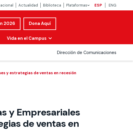
nacional
Actualidad
Biblioteca
Plataformas
ESP
ENG
ón 2026
Dona Aquí
Vida en el Campus
Dirección de Comunicaciones
nes y estrategias de ventas en recesión
as y Empresariales
tegias de ventas en