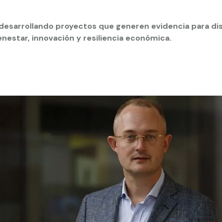
 estudiantiles
desarrollando proyectos que generen evidencia para dis
nestar, innovación y resiliencia económica.