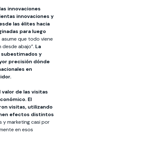
las innovaciones
cientas innovaciones y
de las élites hacia
ginadas para luego
co asume que todo viene
én desde abajo”.
La
e subestimados y
or precisión dónde
nacionales en
idor.
l valor de las visitas
económico. El
on visitas, utilizando
enen efectos distintos
s y marketing casi por
samente en esos