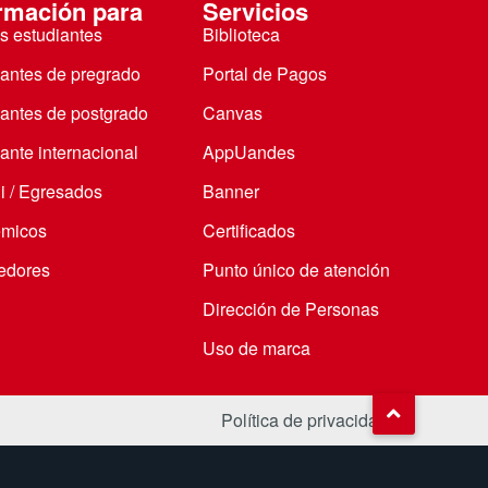
rmación para
Servicios
s estudiantes
Biblioteca
iantes de pregrado
Portal de Pagos
iantes de postgrado
Canvas
ante internacional
AppUandes
i / Egresados
Banner
micos
Certificados
edores
Punto único de atención
Dirección de Personas
Uso de marca
Política de privacidad