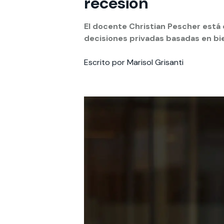
recesión
Te puede interesar:
Te puede interesar:
International students
Explora el campus Uandes
Facultades
Noticias
El docente Christian Pescher está 
decisiones privadas basadas en bie
Escrito por Marisol Grisanti