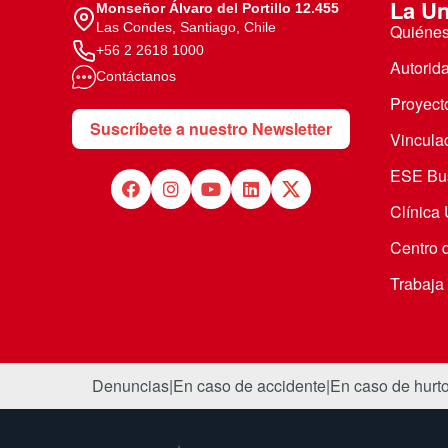
La Un
Monseñor Álvaro del Portillo 12.455
Las Condes, Santiago, Chile
Quiéne
+56 2 2618 1000
Autorid
Contáctanos
Proyecto
Suscríbete a nuestro Newsletter
Vincula
ESE Bus
Clínica
Centro 
Trabaja
Denuncias
|
En caso de accidente
|
En caso de hurt