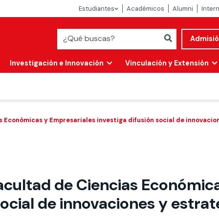
Estudiantes
Académicos
Alumni
Inter
Admisi
Investigación e Innovación
Vinculación y Extensión
 Económicas y Empresariales investiga difusión social de innovacio
acultad de Ciencias Económic
Abierta
social de innovaciones y estra
alidad