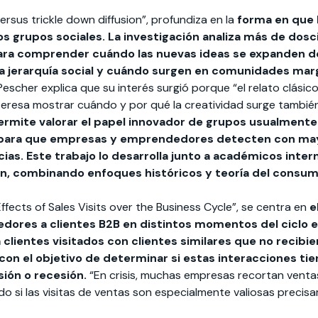
versus trickle down diffusion”, profundiza en la
forma en que 
tos grupos sociales. La investigación analiza más de dos
ara comprender cuándo las nuevas ideas se expanden des
la jerarquía social y cuándo surgen en comunidades mar
Pescher explica que su interés surgió porque “el relato clási
interesa mostrar cuándo y por qué la creatividad surge tambi
ermite valorar el papel innovador de grupos usualment
 para que empresas y emprendedores detecten con may
as. Este trabajo lo desarrolla junto a académicos inter
n, combinando enfoques históricos y teoría del consum
ffects of Sales Visits over the Business Cycle”, se centra en
e
dores a clientes B2B en distintos momentos del ciclo 
lientes visitados con clientes similares que no recibier
 con el objetivo de determinar si estas interacciones ti
sión o recesión.
“En crisis, muchas empresas recortan venta
ndo si las visitas de ventas son especialmente valiosas preci