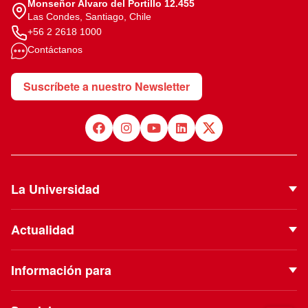
Monseñor Álvaro del Portillo 12.455
Las Condes, Santiago, Chile
+56 2 2618 1000
Contáctanos
Suscríbete a nuestro Newsletter
La Universidad
Quiénes Somos
Actualidad
Autoridades
Noticias
Proyecto Institucional
Información para
Eventos
Vinculación con el Medio
Futuros estudiantes
Podcast