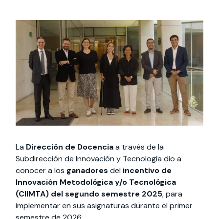
Actividades y
Programas de
interesar:
2025
vinculación con la
cursos
intercambio
sociedad
Especialidades y
Servicios y apoyos
Extensión Cultural
estadías
Te puede
Explora el campus
Noticias
Te puede interesar:
Filantropía y Donaciones
Te puede
International
Facultades
interesar:
Uandes
estudiantiles
interesar:
students
La
Dirección de Docencia
a través de la
Subdirección de Innovación y Tecnología dio a
conocer a los
ganadores
del
incentivo de
Innovación Metodológica y/o Tecnológica
(CIIMTA) del segundo semestre 2025
, para
implementar en sus asignaturas durante el primer
semestre de 2026.