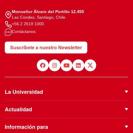
Monseñor Álvaro del Portillo 12.455
Las Condes, Santiago, Chile
+56 2 2618 1000
Contáctanos
Suscríbete a nuestro Newsletter
La Universidad
Quiénes Somos
Actualidad
Autoridades
Noticias
Proyecto Institucional
Información para
Eventos