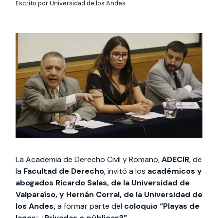
Actividades y
Programas de
Escrito por Universidad de los Andes
interesar:
2025
vinculación con la
cursos
intercambio
sociedad
Especialidades y
Servicios y apoyos
Extensión Cultural
estadías
Te puede
Explora el campus
Noticias
Te puede interesar:
Filantropía y Donaciones
Te puede
International
Facultades
interesar:
Uandes
estudiantiles
interesar:
students
La Academia de Derecho Civil y Romano,
ADECIR
, de
la
Facultad de Derecho
, invitó a los
académicos y
abogados Ricardo Salas, de la Universidad de
Valparaíso, y Hernán Corral, de la Universidad de
los Andes,
a formar parte del
coloquio “Playas de
lagos: ¿Privadas o públicas?”.