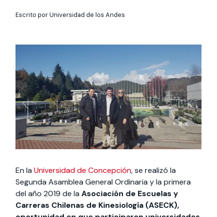
Actividades y
Programas de
interesar:
2025
vinculación con la
cursos
intercambio
sociedad
Escrito por Universidad de los Andes
Especialidades y
Servicios y apoyos
Extensión Cultural
estadías
Te puede
Explora el campus
Noticias
Te puede interesar:
Filantropía y Donaciones
Te puede
International
Facultades
interesar:
Uandes
estudiantiles
interesar:
students
En la
Universidad de Concepción
, se realizó la
Segunda Asamblea General Ordinaria y la primera
del año 2019 de la
Asociación de Escuelas y
Carreras Chilenas de Kinesiología (ASECK),
oportunidad en que participaron universidades