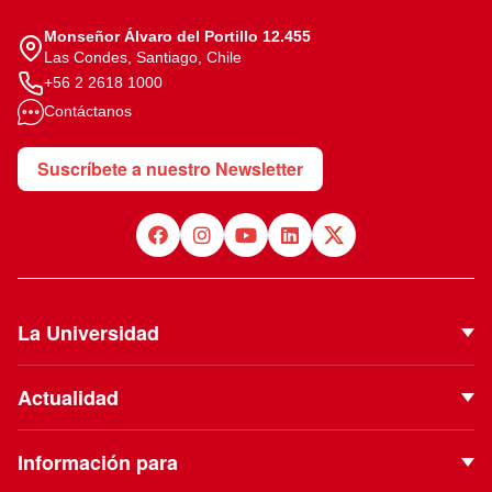
Monseñor Álvaro del Portillo 12.455
Las Condes, Santiago, Chile
+56 2 2618 1000
Contáctanos
Suscríbete a nuestro Newsletter
La Universidad
Quiénes Somos
Actualidad
Autoridades
Noticias
Proyecto Institucional
Información para
Eventos