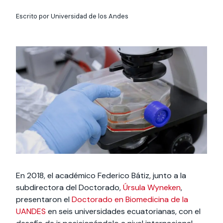
Actividades y
Programas de
interesar:
2025
vinculación con la
cursos
intercambio
sociedad
Escrito por Universidad de los Andes
Especialidades y
Servicios y apoyos
Extensión Cultural
estadías
Te puede
Explora el campus
Noticias
Te puede interesar:
Filantropía y Donaciones
Te puede
International
Facultades
interesar:
Uandes
estudiantiles
interesar:
students
En 2018, el académico Federico Bátiz, junto a la
subdirectora del Doctorado,
Úrsula Wyneken
,
presentaron el
Doctorado en Biomedicina de la
UANDES
en seis universidades ecuatorianas, con el