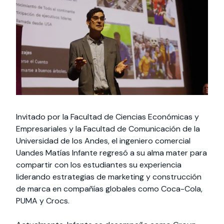
Actividades y
Programas de
interesar:
2025
vinculación con la
cursos
intercambio
sociedad
Especialidades y
Servicios y apoyos
Extensión Cultural
estadías
Te puede
Explora el campus
Noticias
Te puede interesar:
Filantropía y Donaciones
Te puede
International
Facultades
interesar:
Uandes
estudiantiles
interesar:
students
Invitado por la Facultad de Ciencias Económicas y
Empresariales y la Facultad de Comunicación de la
Universidad de los Andes, el ingeniero comercial
Uandes Matías Infante regresó a su alma mater para
compartir con los estudiantes su experiencia
liderando estrategias de marketing y construcción
de marca en compañías globales como Coca-Cola,
PUMA y Crocs.