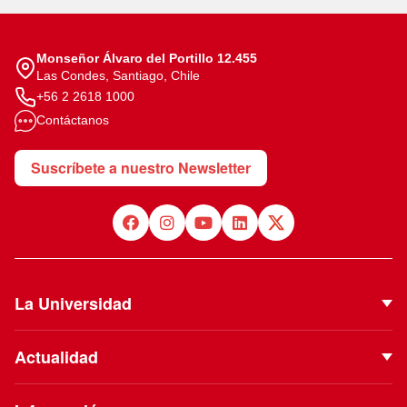
Monseñor Álvaro del Portillo 12.455
Las Condes, Santiago, Chile
+56 2 2618 1000
Contáctanos
Suscríbete a nuestro Newsletter
La Universidad
Quiénes Somos
Actualidad
Autoridades
Noticias
Proyecto Institucional