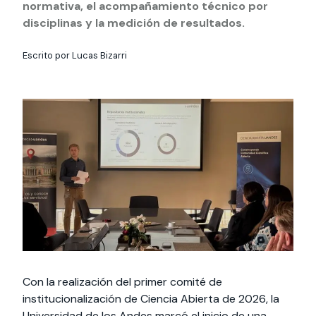
Actividades y
Programas de
normativa, el acompañamiento técnico por
interesar:
2025
vinculación con la
cursos
intercambio
sociedad
disciplinas y la medición de resultados.
Especialidades y
Servicios y apoyos
Extensión Cultural
estadías
Escrito por Lucas Bizarri
Te puede
Explora el campus
Noticias
Te puede interesar:
Filantropía y Donaciones
Te puede
International
Facultades
interesar:
Uandes
estudiantiles
interesar:
students
Con la realización del primer comité de
institucionalización de Ciencia Abierta de 2026, la
Universidad de los Andes marcó el inicio de una