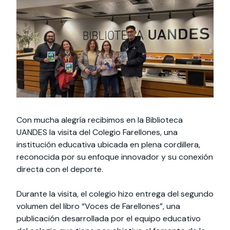
Actividades y
Programas de
interesar:
2025
vinculación con la
cursos
intercambio
sociedad
Especialidades y
Servicios y apoyos
Extensión Cultural
estadías
Te puede
Explora el campus
Noticias
Te puede interesar:
Filantropía y Donaciones
Te puede
International
Facultades
interesar:
Uandes
estudiantiles
interesar:
students
Con mucha alegría recibimos en la Biblioteca
UANDES la visita del Colegio Farellones, una
institución educativa ubicada en plena cordillera,
reconocida por su enfoque innovador y su conexión
directa con el deporte.
Durante la visita, el colegio hizo entrega del segundo
volumen del libro “Voces de Farellones”, una
publicación desarrollada por el equipo educativo