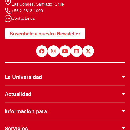
Las Condes, Santiago, Chile
+56 2 2618 1000
Contáctanos
Suscríbete a nuestro Newsletter
La Universidad
Quiénes Somos
Actualidad
Autoridades
Noticias
Proyecto Institucional
Información para
Eventos
Vinculación con el Medio
Futuros estudiantes
Podcast
Servicios