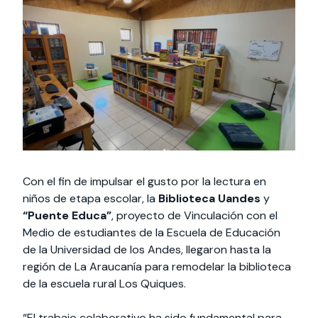
Actividades y
Programas de
interesar:
2025
vinculación con la
cursos
intercambio
sociedad
Especialidades y
Servicios y apoyos
Extensión Cultural
estadías
Te puede
Explora el campus
Noticias
Te puede interesar:
Filantropía y Donaciones
Te puede
International
Facultades
interesar:
Uandes
estudiantiles
interesar:
students
Con el fin de impulsar el gusto por la lectura en
niños de etapa escolar, la
Biblioteca Uandes
y
“Puente Educa”
, proyecto de Vinculación con el
Medio de estudiantes de la Escuela de Educación
de la Universidad de los Andes, llegaron hasta la
región de La Araucanía para remodelar la biblioteca
de la escuela rural Los Quiques.
“El trabajo colaborativo ha sido fundamental para