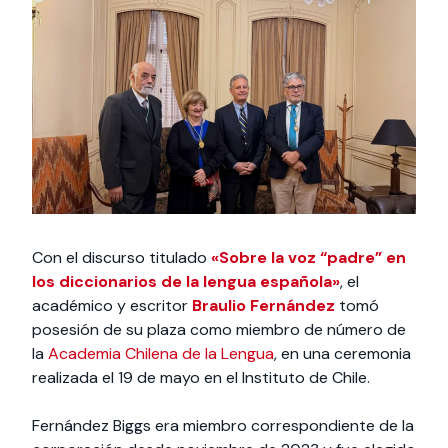
Actividades y
Programas de
interesar:
2025
vinculación con la
cursos
intercambio
sociedad
Especialidades y
Servicios y apoyos
Extensión Cultural
estadías
Te puede
Explora el campus
Noticias
Te puede interesar:
Filantropía y Donaciones
Te puede
International
Facultades
interesar:
Uandes
estudiantiles
interesar:
students
Con el discurso titulado
«Sobre la voz “padre” en
los diccionarios de la lengua española»
, el
académico y escritor
Braulio Fernández
tomó
posesión de su plaza como miembro de número de
la
Academia Chilena de la Lengua
, en una ceremonia
realizada el 19 de mayo en el Instituto de Chile.
Fernández Biggs era miembro correspondiente de la