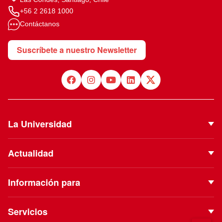
+56 2 2618 1000
Contáctanos
Suscríbete a nuestro Newsletter
La Universidad
Quiénes Somos
Actualidad
Autoridades
Noticias
Proyecto Institucional
Información para
Eventos
Vinculación con el Medio
Futuros estudiantes
Podcast
Servicios
ESE Business School
Estudiantes de pregrado