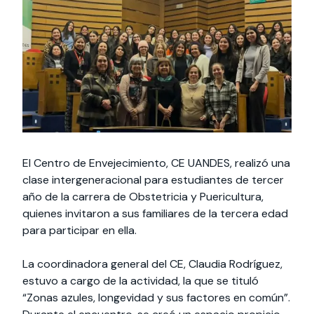
Actividades y
Programas de
interesar:
2025
vinculación con la
cursos
intercambio
sociedad
Especialidades y
Servicios y apoyos
Extensión Cultural
estadías
Te puede
Explora el campus
Noticias
Te puede interesar:
Filantropía y Donaciones
Te puede
International
Facultades
interesar:
Uandes
estudiantiles
interesar:
students
El Centro de Envejecimiento, CE UANDES, realizó una
clase intergeneracional para estudiantes de tercer
año de la carrera de Obstetricia y Puericultura,
quienes invitaron a sus familiares de la tercera edad
para participar en ella.
La coordinadora general del CE, Claudia Rodríguez,
estuvo a cargo de la actividad, la que se tituló
“Zonas azules, longevidad y sus factores en común”.