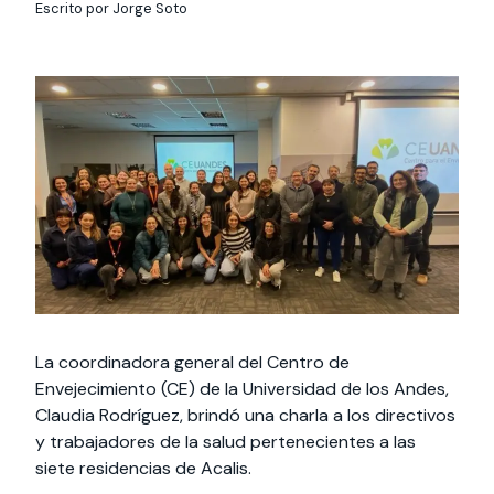
Actividades y
Programas de
interesar:
2025
Escrito por Jorge Soto
vinculación con la
cursos
intercambio
sociedad
Especialidades y
Servicios y apoyos
Extensión Cultural
estadías
Te puede
Explora el campus
Noticias
Te puede interesar:
Filantropía y Donaciones
Te puede
International
Facultades
interesar:
Uandes
estudiantiles
interesar:
students
La coordinadora general del Centro de
Envejecimiento (CE) de la Universidad de los Andes,
Claudia Rodríguez, brindó una charla a los directivos
y trabajadores de la salud pertenecientes a las
siete residencias de Acalis.