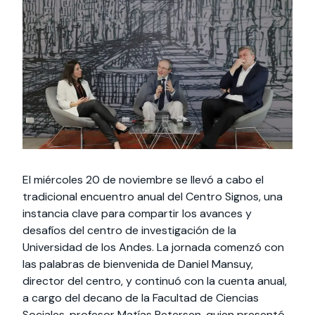
Actividades y
Programas de
interesar:
2025
vinculación con la
cursos
intercambio
sociedad
Especialidades y
Servicios y apoyos
Extensión Cultural
estadías
Te puede
Explora el campus
Noticias
Te puede interesar:
Filantropía y Donaciones
Te puede
International
Facultades
interesar:
Uandes
estudiantiles
interesar:
students
El miércoles 20 de noviembre se llevó a cabo el
tradicional encuentro anual del Centro Signos, una
instancia clave para compartir los avances y
desafíos del centro de investigación de la
Universidad de los Andes. La jornada comenzó con
las palabras de bienvenida de Daniel Mansuy,
director del centro, y continuó con la cuenta anual,
a cargo del decano de la Facultad de Ciencias
Sociales, profesor Matías Petersen, quien presentó