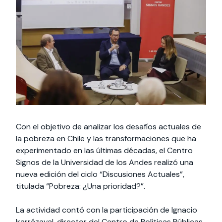
Actividades y
Programas de
interesar:
2025
vinculación con la
cursos
intercambio
sociedad
Especialidades y
Servicios y apoyos
Extensión Cultural
estadías
Te puede
Explora el campus
Noticias
Te puede interesar:
Filantropía y Donaciones
Te puede
International
Facultades
interesar:
Uandes
estudiantiles
interesar:
students
Con el objetivo de analizar los desafíos actuales de
la pobreza en Chile y las transformaciones que ha
experimentado en las últimas décadas, el Centro
Signos de la Universidad de los Andes realizó una
nueva edición del ciclo “Discusiones Actuales”,
titulada “Pobreza: ¿Una prioridad?”.
La actividad contó con la participación de Ignacio
Irarrázaval, director del Centro de Políticas Públicas