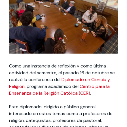
Actividades y
Programas de
interesar:
2025
vinculación con la
cursos
intercambio
sociedad
Especialidades y
Servicios y apoyos
Extensión Cultural
estadías
Te puede
Explora el campus
Noticias
Te puede interesar:
Filantropía y Donaciones
Te puede
International
Facultades
interesar:
Uandes
estudiantiles
interesar:
students
Como una instancia de reflexión y como última
actividad del semestre, el pasado 16 de octubre se
realizó la conferencia del
Diplomado en Ciencia y
Religión
, programa académico del
Centro para la
Enseñanza de la Religión Católica (CER)
.
Este diplomado, dirigido a público general
interesado en estos temas como a profesores de
religión, catequistas, profesores de pastoral,