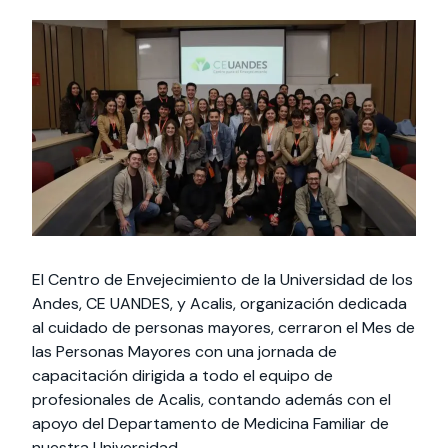
Actividades y
Programas de
interesar:
2025
vinculación con la
cursos
intercambio
sociedad
Especialidades y
Servicios y apoyos
Extensión Cultural
estadías
Te puede
Explora el campus
Noticias
Te puede interesar:
Filantropía y Donaciones
Te puede
International
Facultades
interesar:
Uandes
estudiantiles
interesar:
students
El Centro de Envejecimiento de la Universidad de los
Andes, CE UANDES, y Acalis, organización dedicada
al cuidado de personas mayores, cerraron el Mes de
las Personas Mayores con una jornada de
capacitación dirigida a todo el equipo de
profesionales de Acalis, contando además con el
apoyo del Departamento de Medicina Familiar de
nuestra Universidad.