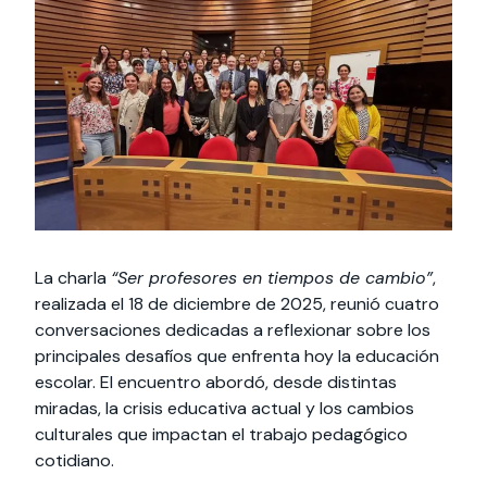
Actividades y
Programas de
interesar:
2025
vinculación con la
cursos
intercambio
sociedad
Especialidades y
Servicios y apoyos
Extensión Cultural
estadías
Te puede
Explora el campus
Noticias
Te puede interesar:
Filantropía y Donaciones
Te puede
International
Facultades
interesar:
Uandes
estudiantiles
interesar:
students
La charla
“Ser profesores en tiempos de cambio”
,
realizada el 18 de diciembre de 2025, reunió cuatro
conversaciones dedicadas a reflexionar sobre los
principales desafíos que enfrenta hoy la educación
escolar. El encuentro abordó, desde distintas
miradas, la crisis educativa actual y los cambios
culturales que impactan el trabajo pedagógico
cotidiano.