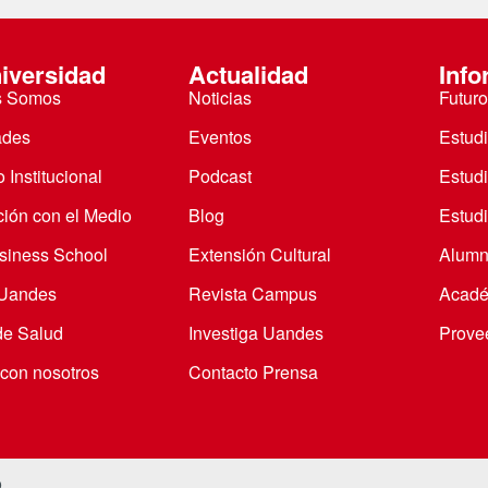
iversidad
Actualidad
Info
s Somos
Noticias
Futuro
ades
Eventos
Estud
 Institucional
Podcast
Estud
ción con el Medio
Blog
Estudi
iness School
Extensión Cultural
Alumn
 Uandes
Revista Campus
Acadé
de Salud
Investiga Uandes
Prove
 con nosotros
Contacto Prensa
o