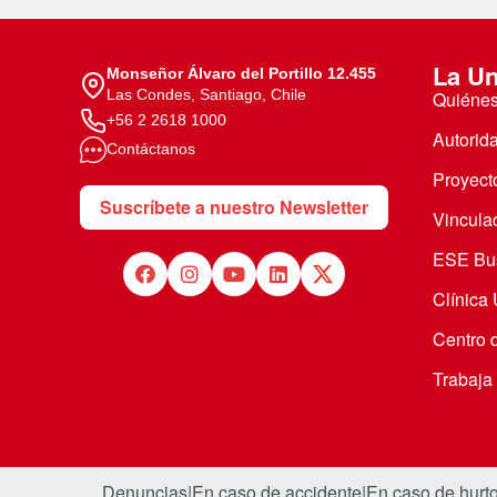
La Un
Monseñor Álvaro del Portillo 12.455
Las Condes, Santiago, Chile
Quiéne
+56 2 2618 1000
Autorid
Contáctanos
Proyecto
Suscríbete a nuestro Newsletter
Vincula
ESE Bus
Clínica
Centro 
Trabaja
Denuncias
|
En caso de accidente
|
En caso de hurt