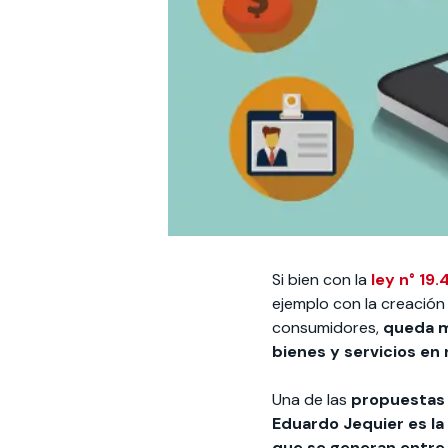
Si bien con la
ley n° 19.
ejemplo con la creación
consumidores,
queda m
bienes y servicios en 
Una de las
propuestas 
Eduardo Jequier es la d
que se generan entre