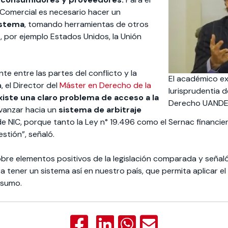
omercial es necesario hacer un
istema
, tomando herramientas de otros
, por ejemplo Estados Unidos, la Unión
nte entre las partes del conflicto y la
El académico ex
, el Director del
Máster en Derecho de la
Iurisprudentia 
xiste una claro problema de acceso a la
Derecho UANDE
 avanzar hacia un
sistema de arbitraje
al de NIC, porque tanto la Ley n° 19.496 como el Sernac financ
estión”, señaló.
sobre elementos positivos de la legislación comparada y señal
a tener un sistema así en nuestro país, que permita aplicar el 
nsumo.