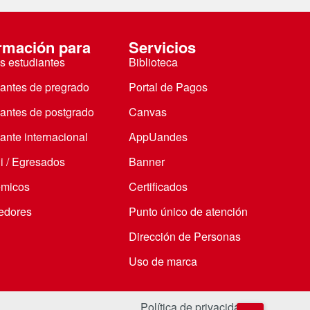
rmación para
Servicios
s estudiantes
Biblioteca
iantes de pregrado
Portal de Pagos
iantes de postgrado
Canvas
ante internacional
AppUandes
i / Egresados
Banner
micos
Certificados
edores
Punto único de atención
Dirección de Personas
Uso de marca
Política de privacidad