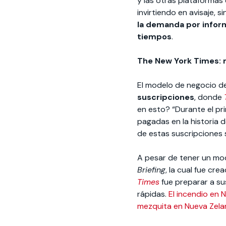
y las otras plataformas 
invirtiendo en avisaje, 
la demanda por inform
tiempos
.
The New York Times: 
El modelo de negocio d
suscripciones
, donde
en esto? “Durante el pr
pagadas en la historia 
de estas suscripciones
A pesar de tener un mo
Briefing
, la cual fue cr
Times
fue preparar a su
rápidas.
El incendio en
mezquita en Nueva Zel