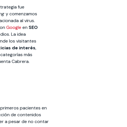
strategia fue
ing
y comenzamos
acionada al virus.
con
Google
en
SEO
dios. La idea
nde los visitantes
icias de interés
,
 categorías más
cuenta Cabrera.
 primeros pacientes en
cción de contenidos
er a pesar de no contar