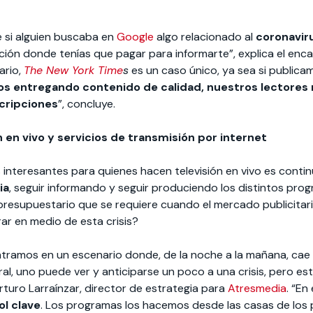
e si alguien buscaba en
Google
algo relacionado al
coronavir
ión donde tenías que pagar para informarte”, explica el encar
ario,
The New York Time
s
es un caso único, ya sea si publicam
s entregando contenido de calidad, nuestros lectores n
cripciones
”, concluye.
 en vivo y servicios de transmisión por internet
 interesantes para quienes hacen televisión en vivo es conti
ia
, seguir informando y seguir produciendo los distintos prog
presupuestario que se requiere cuando el mercado publicitar
ar en medio de esta crisis?
tramos en un escenario donde, de la noche a la mañana, cae 
ral, uno puede ver y anticiparse un poco a una crisis, pero est
turo Larraínzar, director de estrategia para
Atresmedia
. “En
ol clave
. Los programas los hacemos desde las casas de los