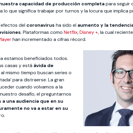
 nuestra capacidad de producción completa
para seguir 
 lo que significa trabajar por turnos y la locura que implica p
 efectos del
coronavirus
ha sido el
aumento y la tendencia
evisiones
. Plataformas como
Netflix
,
Disney +
, la cual recie
layer
han incrementado a cifras récord.
ra estamos beneficiados todos.
us casas y está
ávida de
o al mismo tiempo buscan series o
tada’ para distraerse. La gran
suceder cuando volvamos a la
 nuestro desafío, el preguntarnos
a una audiencia que en su
uramente no va a estar en su
ro.