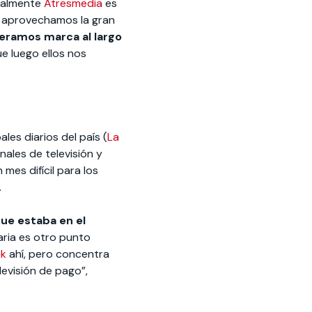
tualmente
Atresmedia
es
a, aprovechamos la gran
ramos marca al largo
e luego ellos nos
les diarios del país (
La
nales de televisión y
mes difícil para los
.
ue estaba en el
aria es otro punto
k
ahí, pero concentra
levisión de pago”,