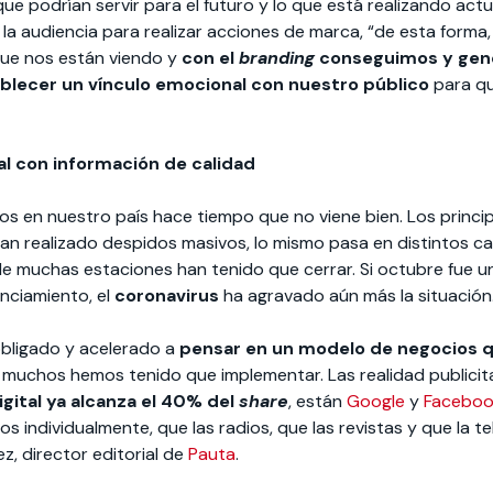
que podrían servir para el futuro y lo que está realizando ac
e la audiencia para realizar acciones de marca, “de esta form
ue nos están viendo y
con el
branding
conseguimos y gene
blecer un vínculo emocional con nuestro público
para qu
al con información de calidad
os en nuestro país hace tiempo que no viene bien. Los principa
han realizado despidos masivos, lo mismo pasa en distintos ca
e muchas estaciones han tenido que cerrar. Si octubre fue un 
nciamiento, el
coronavirus
ha agravado aún más la situación
obligado y acelerado a
pensar en un modelo de negocios q
muchos hemos tenido que implementar. Las realidad publicit
igital ya alcanza el 40% del
share
, están
Google
y
Faceboo
s individualmente, que las radios, que las revistas y que la te
z, director editorial de
Pauta
.