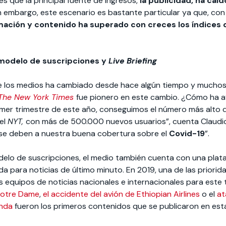
es que la principal fuente de ingresos,
la publicidad, ha caíd
sin embargo, este escenario es bastante particular ya que, con
ación y contenido ha superado con creces los índices d
modelo de suscripciones y
Live Briefing
e los medios ha cambiado desde hace algún tiempo y muchos
The New York Times
fue pionero en este cambio. ¿Cómo ha a
imer trimestre de este año, conseguimos el número más alto
del
NYT,
con más de 500.000 nuevos usuarios”, cuenta Claudio
 se deben a nuestra buena cobertura sobre el
Covid-19
”.
delo de suscripciones, el medio también cuenta con una pla
eada para noticias de último minuto. En 2019, una de las priori
s equipos de noticias nacionales e internacionales para este 
 Notre Dame
,
el accidente del avión de Ethiopian Airlines
o el
at
anda
fueron los primeros contenidos que se publicaron en est