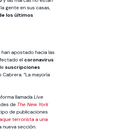
o
y las marcas no están
 la gente en sus casas,
e los últimos
 han apostado hacia las
fectado el
coronavirus
 de
suscripciones
 Cabrera. “La mayoría
taforma llamada
Live
dades de
The New York
tipo de publicaciones
aque terrorista a una
a nueva sección.