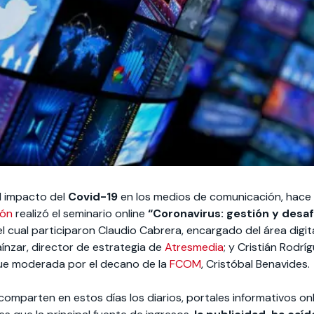
el impacto del
Covid-19
en los medios de comunicación, hace a
ión
realizó el seminario online
“Coronavirus: gestión y desaf
l cual participaron Claudio Cabrera, encargado del área digi
aínzar, director de estrategia de
Atresmedia
; y Cristián Rodríg
 fue moderada por el decano de la
FCOM
, Cristóbal Benavides.
omparten en estos días los diarios, portales informativos online