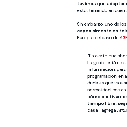
tuvimos que adaptar
esto, teniendo en cuenta
Sin embargo, uno de los
especialmente en tel
Europa o el caso de
A3P
“Es cierto que aho
La gente está en s
información
, per
programación ‘enla
duda es qué va a 
normalidad, ese es
cómo cautivamos 
tiempo libre, seg
casa
”, agrega Artu