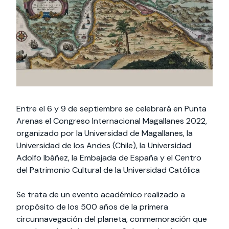
Actividades y
Programas de
interesar:
2025
vinculación con la
cursos
intercambio
sociedad
Especialidades y
Servicios y apoyos
Extensión Cultural
estadías
Te puede
Explora el campus
Noticias
Te puede interesar:
Filantropía y Donaciones
Te puede
International
Facultades
interesar:
Uandes
estudiantiles
interesar:
students
Entre el 6 y 9 de septiembre se celebrará en Punta
Arenas el Congreso Internacional Magallanes 2022,
organizado por la Universidad de Magallanes, la
Universidad de los Andes (Chile), la Universidad
Adolfo Ibáñez, la Embajada de España y el Centro
del Patrimonio Cultural de la Universidad Católica
Se trata de un evento académico realizado a
propósito de los 500 años de la primera
circunnavegación del planeta, conmemoración que