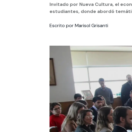
Invitado por Nueva Cultura, el ec
estudiantes, donde abordó temática
Te puede interesar:
Te puede interesar:
International students
Explora el campus Uandes
Facultades
Noticias
Escrito por Marisol Grisanti