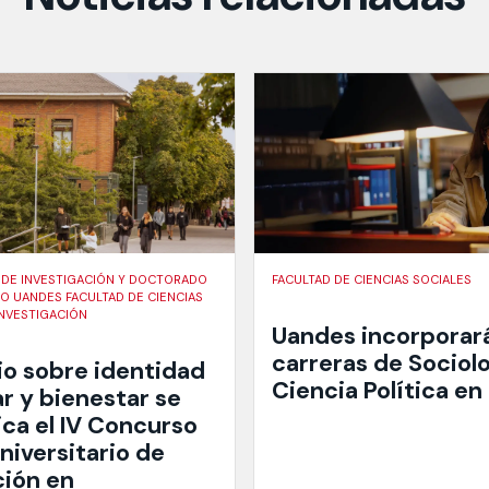
 DE INVESTIGACIÓN Y DOCTORADO
FACULTAD DE CIENCIAS SOCIALES
 UANDES FACULTAD DE CIENCIAS
INVESTIGACIÓN
Uandes incorporará
carreras de Sociolo
io sobre identidad
Ciencia Política en
r y bienestar se
ica el IV Concurso
niversitario de
ción en