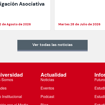
tigación Asociativa
2 de Agosto de 2026
Martes 28 de Julio de 2026
Ver todas las noticias
iversidad
Actualidad
Info
s Somos
Noticias
Futuro
ades
Eventos
Estud
 Institucional
Podcast
Estud
ción con el Medio
Blog
Estudi