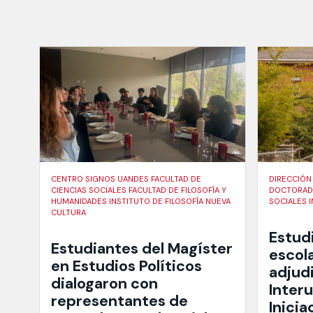
CENTRO SIGNOS UANDES FACULTAD DE
DIRECCIÓN
CIENCIAS SOCIALES FACULTAD DE FILOSOFÍA Y
DOCTORADO
HUMANIDADES INSTITUTO DE FILOSOFÍA NUEVA
SOCIALES 
CULTURA
Estud
Estudiantes del Magíster
escola
en Estudios Políticos
adjud
dialogaron con
Interu
representantes de
Inicia