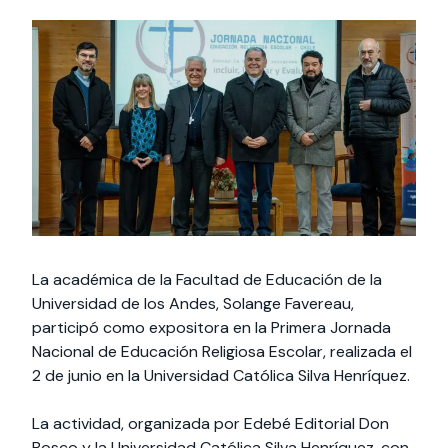
Actividades y
Programas de
interesar:
2025
vinculación con la
cursos
intercambio
sociedad
Especialidades y
Servicios y apoyos
Extensión Cultural
estadías
Te puede
Explora el campus
Noticias
Te puede interesar:
Filantropía y Donaciones
Te puede
International
Facultades
interesar:
Uandes
estudiantiles
interesar:
students
La académica de la Facultad de Educación de la
Universidad de los Andes, Solange Favereau,
participó como expositora en la Primera Jornada
Nacional de Educación Religiosa Escolar, realizada el
2 de junio en la Universidad Católica Silva Henríquez.
La actividad, organizada por Edebé Editorial Don
Bosco y la Universidad Católica Silva Henríquez, con