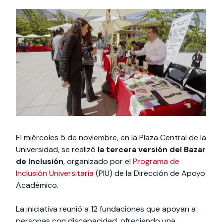
Actividades y
Programas de
interesar:
2025
vinculación con la
cursos
intercambio
sociedad
Especialidades y
Servicios y apoyos
Extensión Cultural
estadías
Te puede
Explora el campus
Noticias
Te puede interesar:
Filantropía y Donaciones
Te puede
International
Facultades
interesar:
Uandes
estudiantiles
interesar:
students
El miércoles 5 de noviembre, en la Plaza Central de la
Universidad, se realizó
la tercera versión del Bazar
de Inclusión
, organizado por el
Programa de
Inclusión Universitaria
(PIU) de la Dirección de Apoyo
Académico.
La iniciativa reunió a 12 fundaciones que apoyan a
personas con discapacidad, ofreciendo una