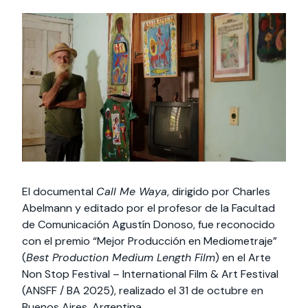
Actividades y
Programas de
interesar:
2025
vinculación con la
cursos
intercambio
sociedad
Especialidades y
Servicios y apoyos
Extensión Cultural
estadías
Te puede
Explora el campus
Noticias
Te puede interesar:
Filantropía y Donaciones
Te puede
International
Facultades
interesar:
Uandes
estudiantiles
interesar:
students
El documental
Call Me Waya
, dirigido por Charles
Abelmann y editado por el profesor de la Facultad
de Comunicación Agustín Donoso, fue reconocido
con el premio “Mejor Producción en Mediometraje”
(
Best Production Medium Length Film
) en el Arte
Non Stop Festival – International Film & Art Festival
(ANSFF / BA 2025), realizado el 31 de octubre en
Buenos Aires, Argentina.