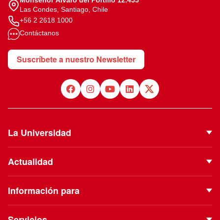
Las Condes, Santiago, Chile
+56 2 2618 1000
Contáctanos
Suscríbete a nuestro Newsletter
La Universidad
Quiénes Somos
Actualidad
Autoridades
Noticias
Proyecto Institucional
Información para
Eventos
Vinculación con el Medio
Futuros estudiantes
Podcast
Servicios