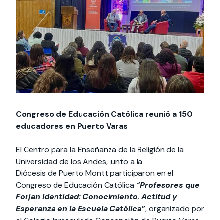
Actividades y
Programas de
interesar:
2025
vinculación con la
cursos
intercambio
sociedad
Especialidades y
Servicios y apoyos
Extensión Cultural
estadías
Te puede
Explora el campus
Noticias
Te puede interesar:
Filantropía y Donaciones
Te puede
International
Facultades
interesar:
Uandes
estudiantiles
interesar:
students
Congreso de Educación Católica reunió a 150
educadores en Puerto Varas
El Centro para la Enseñanza de la Religión de la
Universidad de los Andes, junto a la
Diócesis de Puerto Montt participaron en el
Congreso de Educación Católica
“Profesores que
Forjan Identidad: Conocimiento, Actitud y
Esperanza en la Escuela Católica”
, organizado por