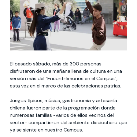
Programas de
interesar:
2025
con la sociedad
Especialidades y
intercambio
estadías
Extensión Cultural
Servicios y apoyos
Te puede interesar:
International students
Facultades
Te puede interesar:
Filantropía y Donaciones
Te puede
Explora el campus
Noticias
interesar:
Uandes
estudiantiles
El pasado sábado, más de 300 personas
disfrutaron de una mañana llena de cultura en una
versión más del “Encontrémonos en el Campus”,
esta vez en el marco de las celebraciones patrias.
Juegos típicos, música, gastronomía y artesanía
chilena fueron parte de la programación donde
numerosas familias -varios de ellos vecinos del
sector- compartieron del ambiente dieciochero que
ya se siente en nuestro Campus.