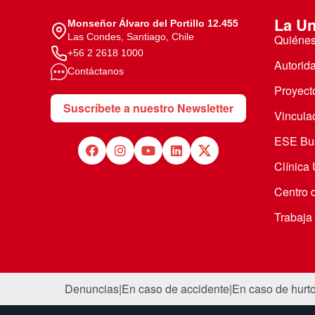
La Un
Monseñor Álvaro del Portillo 12.455
Las Condes, Santiago, Chile
Quiéne
+56 2 2618 1000
Autorid
Contáctanos
Proyecto
Suscríbete a nuestro Newsletter
Vincula
ESE Bus
Clínica
Centro 
Trabaja
Denuncias
|
En caso de accidente
|
En caso de hurt