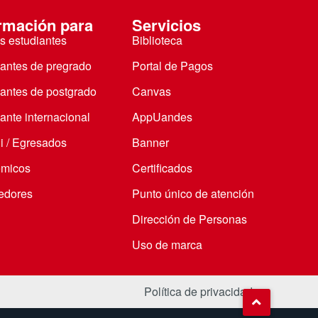
rmación para
Servicios
s estudiantes
Biblioteca
iantes de pregrado
Portal de Pagos
iantes de postgrado
Canvas
ante internacional
AppUandes
i / Egresados
Banner
micos
Certificados
edores
Punto único de atención
Dirección de Personas
Uso de marca
Política de privacidad