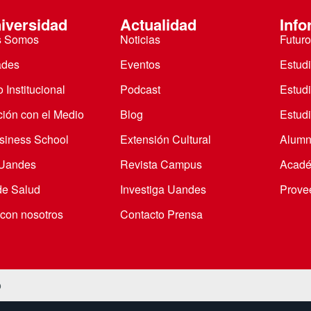
iversidad
Actualidad
Info
s Somos
Noticias
Futuro
ades
Eventos
Estud
 Institucional
Podcast
Estud
ción con el Medio
Blog
Estudi
iness School
Extensión Cultural
Alumn
 Uandes
Revista Campus
Acadé
de Salud
Investiga Uandes
Prove
 con nosotros
Contacto Prensa
o