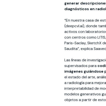
generar descripciones
diagnósticos en radiol
“En nuestra casa de est
(deepcvl.ai), donde tam
activos con laboratorio
con centros como LITIS,
Paris-Saclay, SketchX de
Saudita”, explica Saaved
Las líneas de investiga
supervisados para
codi
imágenes guiándose p
el estado del arte, aná
a radiología para mejora
interpretabilidad de mo
modelos generativos gu
objetos a partir de esto