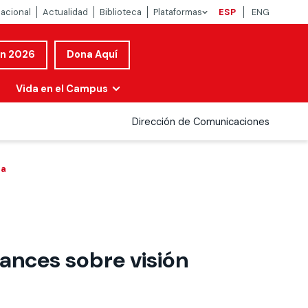
nacional
Actualidad
Biblioteca
Plataformas
ESP
ENG
ón 2026
Dona Aquí
Vida en el Campus
Dirección de Comunicaciones
na
ances sobre visión