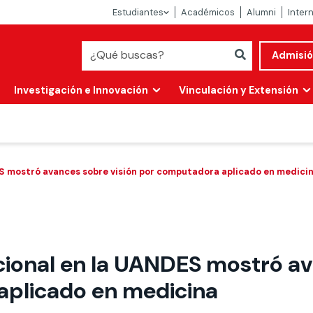
Estudiantes
Académicos
Alumni
Inter
Admisi
Investigación e Innovación
Vinculación y Extensión
S mostró avances sobre visión por computadora aplicado en medici
cional en la UANDES mostró av
Abierta
plicado en medicina
alidad