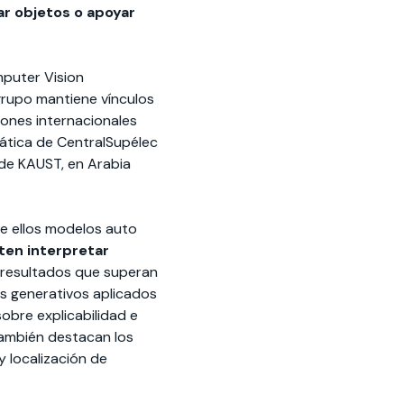
ar objetos o apoyar
mputer Vision
grupo mantiene vínculos
iones internacionales
mática de CentralSupélec
 de KAUST, en Arabia
re ellos modelos auto
ten interpretar
resultados que superan
os generativos aplicados
sobre explicabilidad e
También destacan los
 localización de