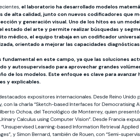
ecientes,
el laboratorio ha desarrollado modelos matem
 de alta calidad, junto con nuevos codificadores que me
cción y generación visual. Uno de los hitos es un model
el estado del arte y permite realizar búsquedas y segm
bito médico, el equipo trabaja en un codificador univers
ada, orientado a mejorar las capacidades diagnósticas
es fundamental en este campo, ya que las soluciones ac
ado y autosupervisado para aprovechar grandes volúme
ño de los modelos. Este enfoque es clave para avanzar
es y explicables.
destacados expositores internacionales. Desde Reino Unido p
rey, con la charla “Sketch-based Interfaces for Democratising
Gilberto Ochoa, del Tecnológico de Monterrey, quien presen
o Urinary Calculus using Computer Vision”. Desde Francia expu
n “Unsupervised Learning-based Information Retrieval Applied 
ages”, y Simon Bernard, también de Rouen, con “Semi-supervi