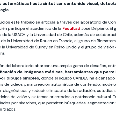
 automáticas hasta sintetizar contenido visual, detect
ogía.
udios este trabajo se articula a través del laboratorio de Co
bién participa el académico de la
Facultad
José Delpiano. El 
s de la USACH y la Universidad de Chile, además de colaborac
 de la Universidad de Rouen en Francia, el grupo de Biomate
 la Universidad de Surrey en Reino Unido y el grupo de visión
ra.
ción del laboratorio abarcan una amplia gama de desafíos, ent
ficación de imágenes médicas, herramientas que permi
or dibujos simples,
donde el equipo UANDES ha alcanzado 
lisis de videos para creación automática de contenido, model
r diagnósticos y reducir el impacto de la radiación, estudios 
delos de visión y sistemas orientados a patrimonio cultural. 
iados por sketches, que permiten búsquedas, segmentación y
s trazos.