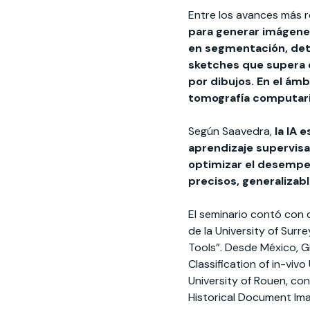
Entre los avances más r
para generar imágenes
en segmentación, dete
sketches que supera 
por dibujos. En el ám
tomografía computariz
Según Saavedra,
la IA 
aprendizaje supervis
optimizar el desempe
precisos, generalizabl
El seminario contó con 
de la University of Sur
Tools”. Desde México, 
Classification of in-viv
University of Rouen, co
Historical Document Im