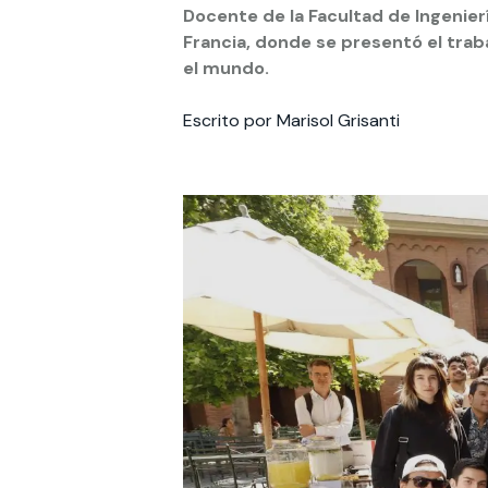
Docente de la Facultad de Ingenier
Francia, donde se presentó el tra
Te puede interesar:
Te puede interesar:
International students
Explora el campus Uandes
Facultades
Noticias
el mundo.
Escrito por Marisol Grisanti