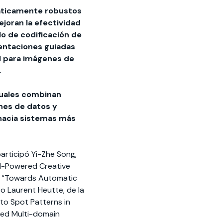
áticamente robustos
joran la efectividad
o de codificación de
entaciones guiadas
al para imágenes de
.
tuales combinan
nes de datos y
 hacia sistemas más
articipó Yi-Zhe Song,
 AI-Powered Creative
tó “Towards Automatic
so Laurent Heutte, de la
to Spot Patterns in
sed Multi-domain