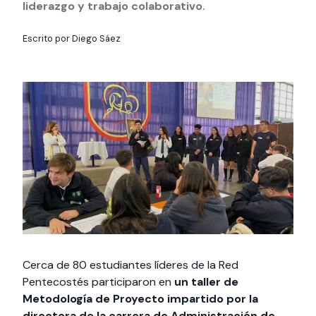
Actividades y
Programas de
liderazgo y trabajo colaborativo.
interesar:
2025
vinculación con la
cursos
intercambio
sociedad
Escrito por Diego Sáez
Especialidades y
Servicios y apoyos
Extensión Cultural
estadías
Te puede
Explora el campus
Noticias
Te puede interesar:
Filantropía y Donaciones
Te puede
International
Facultades
interesar:
Uandes
estudiantiles
interesar:
students
Cerca de 80 estudiantes líderes de la Red
Pentecostés participaron en
un taller de
Metodología de Proyecto impartido por la
directora de la carrera de Administración de