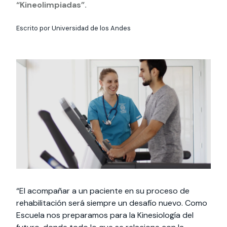
Actividades y
Programas de
interesar:
2025
“Kineolimpiadas”.
vinculación con la
cursos
intercambio
sociedad
Escrito por Universidad de los Andes
Especialidades y
Servicios y apoyos
Extensión Cultural
estadías
Te puede
Explora el campus
Noticias
Te puede interesar:
Filantropía y Donaciones
Te puede
International
Facultades
interesar:
Uandes
estudiantiles
interesar:
students
“El acompañar a un paciente en su proceso de
rehabilitación será siempre un desafío nuevo. Como
Escuela nos preparamos para la Kinesiología del